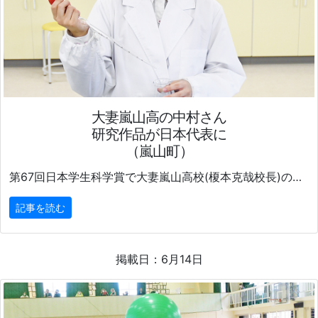
大妻嵐山高の中村さん
研究作品が日本代表に
（嵐山町）
第67回日本学生科学賞で大妻嵐山高校(榎本克哉校長)の中村風香さん(3年)の研究作品が日本代表に選出され、
記事を読む
掲載日：6月14日