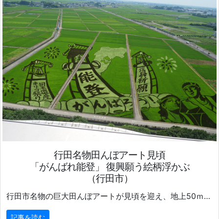
行田名物田んぼアート見頃
「がんばれ能登」 復興願う絵柄浮かぶ
（行田市）
行田市名物の巨大田んぼアートが見頃を迎え、地上50ｍの高さから全景が望める古代蓮会館展望室は多くの人でにぎわっている。
記事を読む