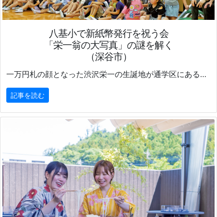
八基小で新紙幣発行を祝う会
「栄一翁の大写真」の謎を解く
（深谷市）
一万円札の顔となった渋沢栄一の生誕地が通学区にある深谷市立八基小学校(嘉藤央校長)で5日、
記事を読む