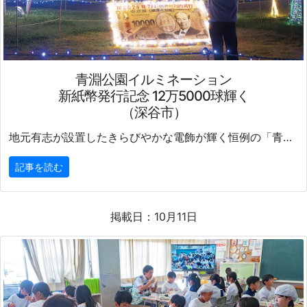
青淵公園イルミネーション
新紙幣発行記念 12万5000球輝く
（深谷市）
地元有志が設置したきらびやかな電飾が輝く恒例の「青淵公園イルミネーション」の点灯が始まった。1月15日(水)まで。
記事を読む
掲載日：10月11日