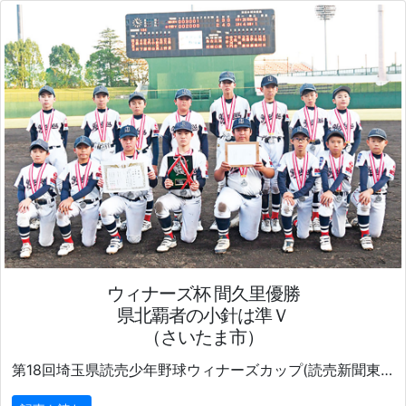
ウィナーズ杯 間久里優勝
県北覇者の小針は準Ｖ
（さいたま市）
第18回埼玉県読売少年野球ウィナーズカップ(読売新聞東京本社、県連合読売会、県野球連盟主催)が11月16日、17日、